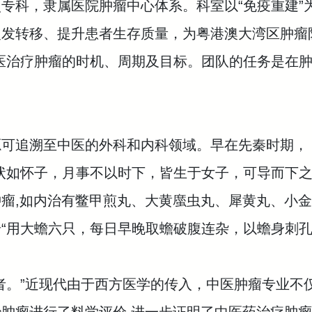
专科，隶属医院肿瘤中心体系。科室以“免疫重建”
发转移、提升患者生存质量，为粤港澳大湾区肿瘤防
医治疗肿瘤的时机、周期及目标。团队的任务是在
可追溯至中医的外科和内科领域。早在先秦时期，《
状如怀子，月事不以时下，皆生于女子，可导而下之
瘤,如内治有鳖甲煎丸、大黄䗪虫丸、犀黄丸、小金
“用大蟾六只，每日早晚取蟾破腹连杂，以蟾身刺孔
者。”近现代由于西方医学的传入，中医肿瘤专业不