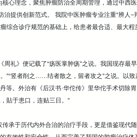
为核心理念，聚焦肿瘤防治全周期管理，通过中西
治提供创新范式。 我院中医肿瘤专业注重“辨人−
肿瘤综合诊疗规范的基础上，给患者最合适、最大程
周礼》便记载了“疡医掌肿疡”之说。我国现存最
。”“竖者削之……结者散之，留者攻之”之说。以致
丹等。外治有《后汉书·华佗传》里华佗手术切除
，貼于患口，连贴三日。”
仅传承于历代内外合治的治疗手段，更是借鉴现代