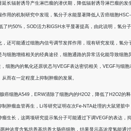
著延长辐射诱导产生淋巴瘤的潜伏期，降低辐射诱导淋巴瘤的发
作用的机制研究中发现，氢分子水能显著降低人舌癌细胞HSC
低了约50%，SOD活力和GSH水平显著提高，由此说明，氢分
，还可能通过细胞内信号调节发挥作用，现有研究发现，氢分子能
MAPK途径是与细胞增殖相关的经典途径，细胞通路的异常活化能导
细胞内的氧化还原状态与VEGF表达密切相关，VEGF与细胞表达
，从而在一定程度上抑制肿瘤的发展。
肺腺癌细胞A549，ERW清除了细胞内的H2O2，降低了H2O2
肿瘤血管再生，Li等研究证明在次Fe-NTA处理的大鼠肾脏中，
瘤生长，这两项研究提示氢分子可能通过下调VEGF的表达，抑制
5mmol/L)两种浓度含氢培养基培养大肠癌细胞，结果显示高浓度氢能通过