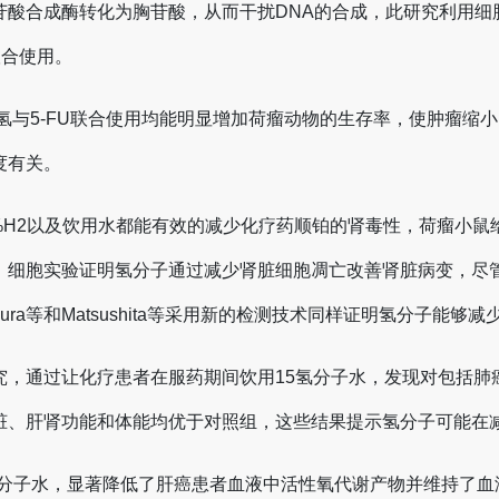
合成酶转化为胸苷酸，从而干扰DNA的合成，此研究利用细胞学和动
U联合使用。
度氢与5-FU联合使用均能明显增加荷瘤动物的生存率，使肿瘤
度有关。
，吸入1%H2以及饮用水都能有效的减少化疗药顺铂的肾毒性，荷瘤
，细胞实验证明氢分子通过减少肾脏细胞凋亡改善肾脏病变，尽
ura等和Matsushita等采用新的检测技术同样证明氢分子能
究，通过让化疗患者在服药期间饮用15氢分子水，发现对包括肺
脏、肝肾功能和体能均优于对照组，这些结果提示氢分子可能在
ing分子水，显著降低了肝癌患者血液中活性氧代谢产物并维持