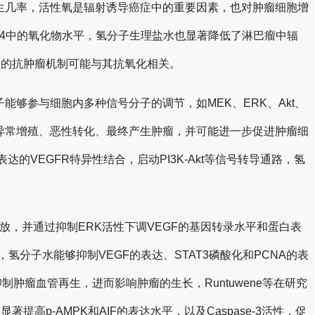
生几率，活性氧是辐射诱导癌症中的重要因素，也对肿瘤细胞增
-4中的氧化物水平，氢分子生理盐水也显著降低了淋巴瘤中辐
子的抗肿瘤机制可能与其抗氧化相关。
够参与细胞内多种信号分子的调节，如MEK、ERK、Akt、
致细胞异常增殖、恶性转化、最终产生肿瘤，并可能进一步促进肿瘤细
的VEGFR特异性结合，启动PI3K-Akt等信号转导通路，氢
的释放，并通过抑制ERK活性下调VEGF的基因转录水平和蛋白表
氢分子水能够抑制VEGF的表达、STAT3磷酸化和PCNA的表
肿瘤血管再生，进而影响肿瘤的生长，Runtuwene等在研究
显著提高p-AMPK和AIF的表达水平，以及Caspase-3活性，促