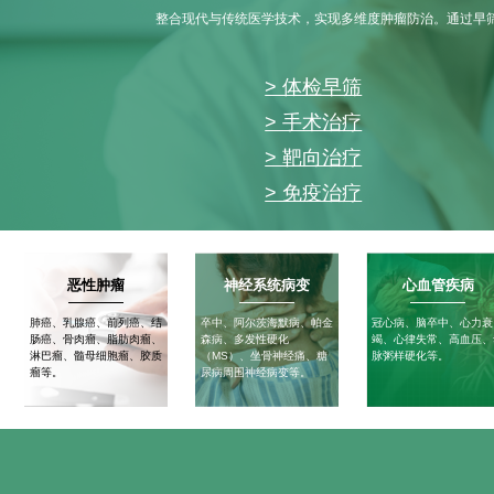
整合现代与传统医学技术，实现多维度肿瘤防治。通过早
> 体检早筛
> 手术治疗
> 靶向治疗
> 免疫治疗
恶性肿瘤
神经系统病变
心血管疾病
肺癌、乳腺癌、前列癌、结
卒中、阿尔茨海默病、帕金
冠心病、脑卒中、心力衰
肠癌、骨肉瘤、脂肪肉瘤、
森病、多发性硬化
竭、心律失常、高血压、
淋巴瘤、髓母细胞瘤、胶质
（MS）、坐骨神经痛、糖
脉粥样硬化等。
瘤等。
尿病周围神经病变等。