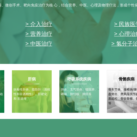
筛、微创手术、靶向免疫治疗为核 心，结合营养、中医、心理及物理疗法，形成个性
> 介入治疗
> 民族医
> 营养治疗
> 心理治
> 中医治疗
> 氢分子
肝病
呼吸系统疾病
骨骼疾病
病毒性肝炎、脂肪肝（酒精
肺炎、支气管炎、慢阻肺、
骨关节炎、颈椎病/
动
性和非酒精性）、肝硬化
哮喘、肺结核、肺癌等
盘突出、类风湿关节
和 肝癌等
质疏松、骨软骨瘤、
等