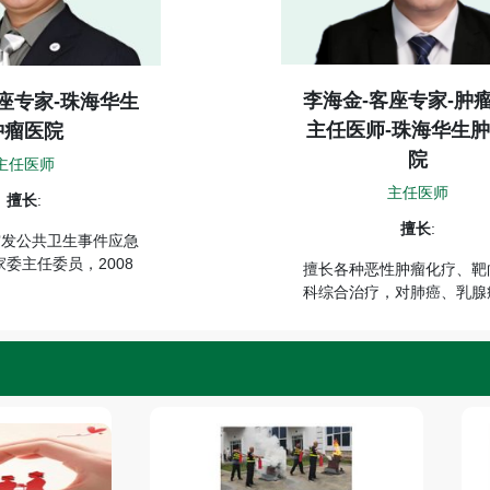
马绍奇-神经内科
-内科-副主任医师-
师-珠海华生肿
海华生肿瘤医院
副主任医师
副主任医师
神经内科
内科
擅长
:
擅长
:
原某军区总医院医师，
痛、神经痛、脑血管疾病、
治医师；陆达医疗集团
能症、癫痫、周围神经疾
经内科副主任医师、生
神疾病及心理疾病的诊治。
组组长。擅长脑血管疾
帕金森、认知功能障碍
疾病的诊治、预防等。
神经系统疾病、老年慢
健康等疾病的生物医
疗。