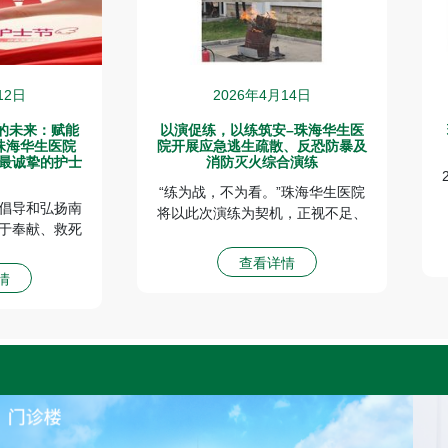
12日
2026年4月14日
的未来：赋能
以演促练，以练筑安–珠海华生医
珠海华生医院
院开展应急逃生疏散、反恐防暴及
最诚挚的护士
消防灭火综合演练
！
“练为战，不为看。”珠海华生医院
倡导和弘扬南
将以此次演练为契机，正视不足、
于奉献、救死
优化流程，把应急演练纳入常态化
道主义精神。
管理，持续开展消防安全培训与隐
查看详情
护士继承和发
患排查，切实提升应急处置协同能
情
传统，以“爱
力，全力打造让患者安心、家属放
任心”对待每
心的安全医疗环境，为守护大湾区
工作。同时，
群众就医安全注入坚实力量。
护士职业的伟
众对护理工作
重。