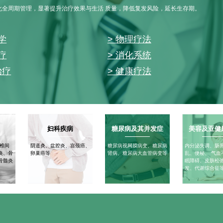
化全周期管理，显著提升治疗效果与生活 质量，降低复发风险，延长生存期。
学
> 物理疗法
疗
> 消化系统
治疗
> 健康疗法
妇科疾病
糖尿病及其并发症
美容及亚健
腰椎间
阴道炎、盆腔炎、宫颈癌、
糖尿病视网膜病变、糖尿病
内分泌失调、肠
炎、骨
卵巢癌等
肾病、糖尿病大血管病变等
乱、便秘、 气血
骨髓炎
眠障碍、皮肤松
发、代谢综合征