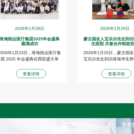
2026年1月28日
2026年1月20日
珠海陆达医疗集团2025年会盛典
蒙古国友人宝乐尔先生到访
圆满成功
生医院 共签合作框架
2026年1月23日，珠海陆达医疗集
2026年1月15日，蒙古国
团 2025 年会盛典在西院盛大举
宝乐尔先生到访珠海华生肿
行，集团全体员工齐聚一堂，共度
参观考察，双方于16日正
这一盛会。
合作框架协议。
查看详情
查看详情
2025年集团旗下珠海华生肿瘤医
院正式启航，打造大湾区肿瘤防治
新标杆；陆达安宁疗护中心入选首
批广东省安宁疗护服务机构 。