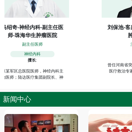
应宗友
邱永华-妇科-副主任医师-
珠
珠海华生肿瘤医院
副主任医师
妇科
擅长
:
各种头
妇科微创手术，能熟练完成腹腔镜
神经官
下宫颈癌根治性手术、卵巢癌及子
病、精
宫内膜癌分期手术……
新闻中心