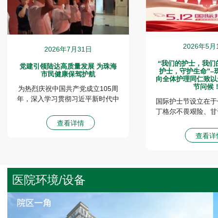
2026年5月
2026年7月31日
“我们的护士，我们
党建引领陆达高质量发展 为珠海
护士，守护生命”–
市民健康保驾护航
向全体护理同仁致以
节问候
为热烈庆祝中国共产党成立105周
年，深入学习贯彻习近平新时代中
国际护士节设立在于
国特色社会主义思想、党的二十大
丁格尔不畏艰险、甘
精神，持续推进党史 […]
扶伤、勇于献身的人
查看详情
这一节日激励着广大
查看详
扬护理事业的光荣
心、耐心、细心、责
一位病人，做好护理
它也向全社会展示了
医院环境/设备
大和崇高，提高了公
的认识和尊