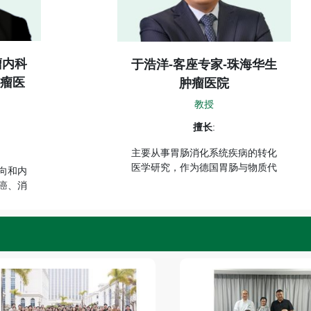
-副主任医
刘保池-客座专家-珠海华生
瘤医院
肿瘤医院
主任医师
擅长
:
曾任河南省突发公共卫生事件应急
神经内科主
医疗救治专家委主任委员，2008
副院长、神
年引才至上海公卫临床中心任外科
物医疗专家
主任。获得11项国家专利，发表
病、癫痫、
论文170余篇，主编8部、参编
等神经系统
《细胞治疗临床研究》等10余部
擅长于各种
专著，2015年获上海市先进工作
性病以及亚
者。
疗、微创医