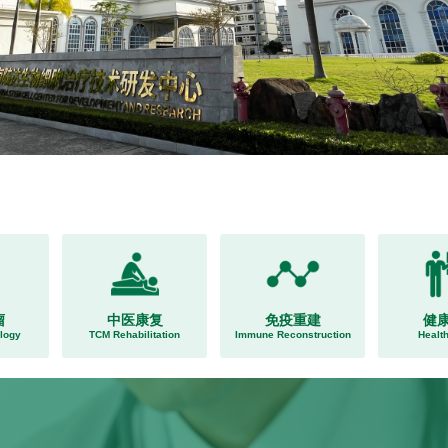
瘤
中医康复
免疫重建
健
logy
TCM Rehabilitation
Immune Reconstruction
Health