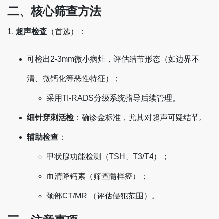
二、核心筛查方法
1. ‌
超声检查
‌（首选）：
可检出2-3mm微小病灶，评估结节形态（如边界不
清、微钙化等恶性特征）‌；
采用TI-RADS分级系统指导后续管理。
细针穿刺活检
‌：确诊金标准，尤其对超声可疑结节‌。
辅助检查
‌：
甲状腺功能检测（TSH、T3/T4）‌；
血清降钙素（筛查髓样癌）‌；
颈部CT/MRI（评估侵犯范围）‌。