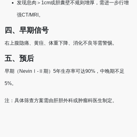
发现息肉＞1cm或胆囊壁不规则增厚，需进一步行增
强CT/MRI‌。
四、早期信号
右上腹隐痛、黄疸、体重下降、消化不良等需警惕‌。
五、预后
早期（NevinⅠ-Ⅱ期）5年生存率可达90%，中晚期不足
5%。
注：具体筛查方案需由肝胆外科或肿瘤科医生制定。