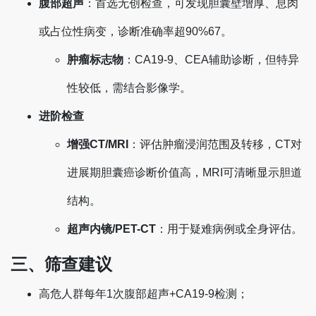
腹部超声
‌：首选无创检查，可发现胆囊壁增厚、息肉
或占位性病变，诊断准确率超90%‌67。
肿瘤标志物
‌：CA19-9、CEA辅助诊断，但特异
性较低，需结合影像学‌。
进阶检查
增强CT/MRI
‌：评估肿瘤浸润范围及转移，CT对
进展期胆囊癌诊断价值高，MRI可清晰显示胆道
结构‌。
超声内镜/PET-CT
‌：用于疑难病例或全身评估‌。
三、筛查建议
高危人群每年1次腹部超声+CA19-9检测‌；