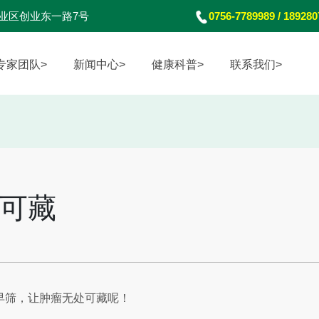
业区创业东一路7号
0756-7789989 / 18928
专家团队>
新闻中心>
健康科普>
联系我们>
可藏
早筛，让肿瘤无处可藏呢！