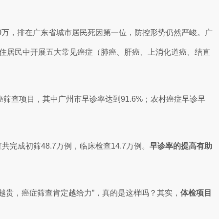
9/10万，排在广东省城市居民死因第一位，防控形势仍然严峻。广
岁常住居民中开展五大常见癌症（肺癌、肝癌、上消化道癌、结直
筛查项目，其中广州市早诊率达到91.6%；农村癌症早诊早
成初筛48.7万例，临床检查14.7万例。
早诊率的提高有助
越贵，癌症筛查肯定越给力”，真的是这样吗？其实，
体检项目