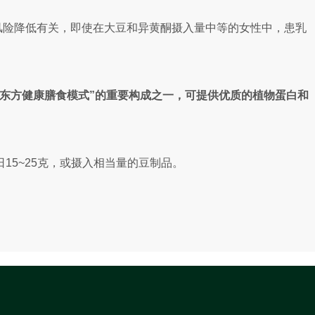
癌风险降低有关，即使在大豆和异黄酮摄入量中等的女性中，患乳
“东方健康膳食模式”的重要构成之一，可提供优质的植物蛋白和
15~25克，或摄入相当量的豆制品。