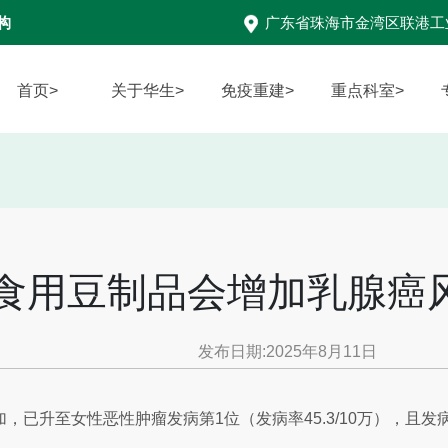
构
广东省珠海市金湾区联港工
首页>
关于华生>
免疫重建>
重点科室>
食用豆制品会增加乳腺癌
发布日期:2025年8月11日
，已升至女性恶性肿瘤发病第1位（发病率45.3/10万），且