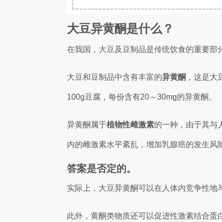
大豆异黄酮是什么？
在我国，大豆及豆制品是传统饮食的重要部
大豆和豆制品中含有丰富的
异黄酮
，这是大
100g豆腐，每份含有20～30mg的异黄酮。
异黄酮属于
植物性雌激素
的一种，由于其与
内的雌激素水平紊乱，增加乳腺癌的发生风
答案是否定的。
实际上，大豆异黄酮可以在人体内竞争性地
此外，黄酮类物质还可以促进性激素结合蛋