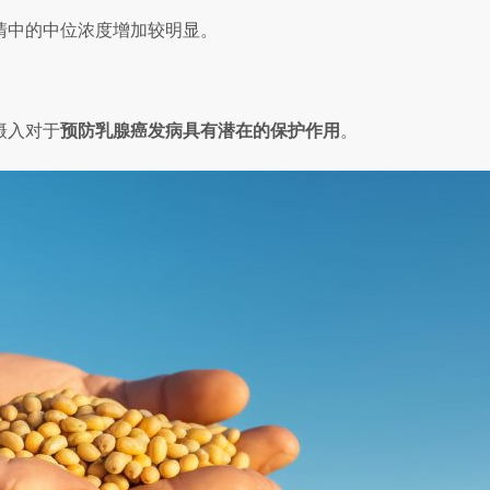
清中的中位浓度增加较明显。
摄入对于
预防乳腺癌发病具有潜在的保护作用
。