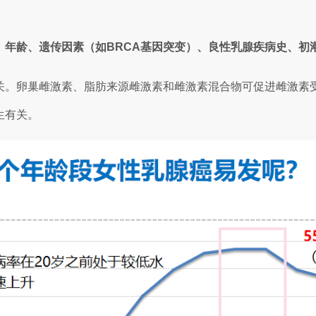
：
年龄、遗传因素（如BRCA基因突变）、良性乳腺疾病史、初
关。卵巢雌激素、脂肪来源雌激素和雌激素混合物可促进雌激素
生有关。