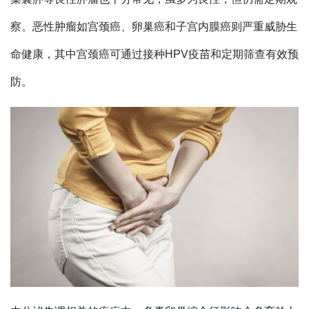
察。恶性肿瘤如宫颈癌、卵巢癌和子宫内膜癌则严重威胁生
命健康，其中宫颈癌可通过接种HPV疫苗和定期筛查有效预
防。